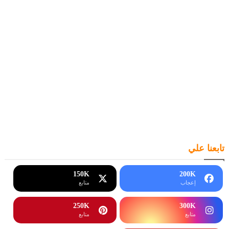
تابعنا علي
150K
200K
إعجاب
متابع
250K
300K
متابع
متابع