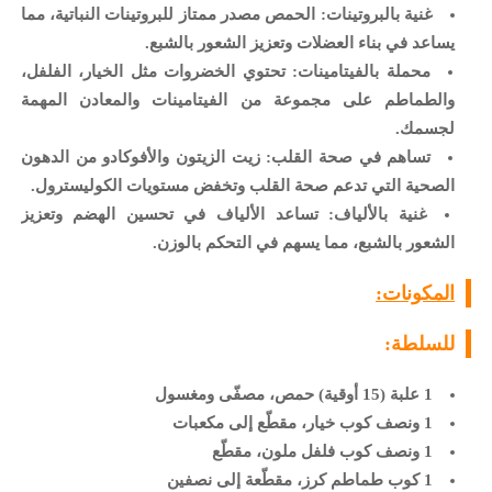
غنية بالبروتينات: الحمص مصدر ممتاز للبروتينات النباتية، مما
يساعد في بناء العضلات وتعزيز الشعور بالشبع.
محملة بالفيتامينات: تحتوي الخضروات مثل الخيار، الفلفل،
والطماطم على مجموعة من الفيتامينات والمعادن المهمة
لجسمك.
تساهم في صحة القلب: زيت الزيتون والأفوكادو من الدهون
الصحية التي تدعم صحة القلب وتخفض مستويات الكوليسترول.
غنية بالألياف: تساعد الألياف في تحسين الهضم وتعزيز
الشعور بالشبع، مما يسهم في التحكم بالوزن.
المكونات:
للسلطة:
1 علبة (15 أوقية) حمص، مصفّى ومغسول
1 ونصف كوب خيار، مقطّع إلى مكعبات
1 ونصف كوب فلفل ملون، مقطّع
1 كوب طماطم كرز، مقطّعة إلى نصفين