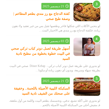
21 ديسمبر 2025
كفتة الدجاج مع رز مندي بطعم المطاعم |
وصفة طبخ صحي
لو بتحبي الأكلات اللي شكلها فاخر وطعمها تقيل بس من غير تعقيد ولا دهون
زيادة، فكفتة الدجاج مع رز مندي هي الاختيار المث…
03 ديسمبر 2025
أسهل طريقة لعمل دونر كباب تركي صحي
في البيت خطوة بخطوة من مطبخ نادية
السيد
لو بتدوري على طريقة عمل دونر كباب تركي - Döner Kebap صحي في البيت
بطريقة سهلة وسريعة، وبدون أي دهون زيادة أو مكونا…
21 ديسمبر 2025
المبكبكة الليبية الأصيلة باللحمة.. وخفيفة
على صحتك من الشيف نادية السيد
لو بتدوري على أكلة تشبع، تدفي، وتحسسك بطعم البيت واللمة من أول ملعقة،
فـ مفيش أحلى من المبكبكة الليبية الأصيلة باللحم…