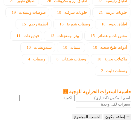
اطباق رئيسية
28
اطباق ارز و مكرونات
26
اطباق طيور
21
حلويات غربية
21
حلويات شرقية
19
صوصات وتتبيلات
19
اطباق لحوم
18
وصفات شوربة
16
انظمة رجيم
15
مشروبات و عصائر
15
بيتزا ومعجنات
13
فيديوهات
11
أدوات طبخ صحية
10
اسماك
10
سندويشات
10
ماكولات بحرية
10
وصفات شيفات
6
وصفات
4
وصفات دايت
2
حاسبة السعرات الحرارية للوجبة 🧮
➕ إضافة مكون
احسب المجموع