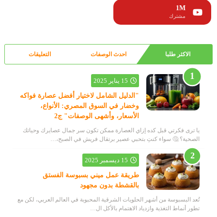
1M
مشترك
الاكثر طلبا
احدث الوصفات
التعليقات
15 يناير 2025
"الدليل الشامل لاختيار أفضل عصارة فواكه
وخضار في السوق المصري: الأنواع،
الأسعار، وأشهى الوصفات" ج2
يا ترى فكرتي قبل كده إزاي العصارة ممكن تكون سر جمال عصايرك وحياتك
الصحية؟ 🤔 سواء كنتِ بتحبي عصير برتقال فريش في الصبح،…
15 ديسمبر 2025
طريقة عمل ميني بسبوسة الفستق
بالقشطة بدون مجهود
تُعد البسبوسة من أشهر الحلويات الشرقية المحبوبة في العالم العربي، لكن مع
تطور أنماط التغذية وازدياد الاهتمام بالأكل ال…