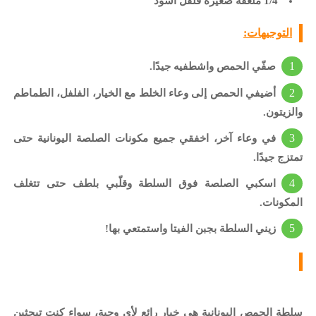
1/4 ملعقة صغيرة فلفل أسود
التوجيهات:
صفّي الحمص واشطفيه جيدًا.
أضيفي الحمص إلى وعاء الخلط مع الخيار، الفلفل، الطماطم
والزيتون.
في وعاء آخر، اخفقي جميع مكونات الصلصة اليونانية حتى
تمتزج جيدًا.
اسكبي الصلصة فوق السلطة وقلّبي بلطف حتى تتغلف
المكونات.
زيني السلطة بجبن الفيتا واستمتعي بها!
سلطة الحمص اليونانية هي خيار رائع لأي وجبة، سواء كنت تبحثين