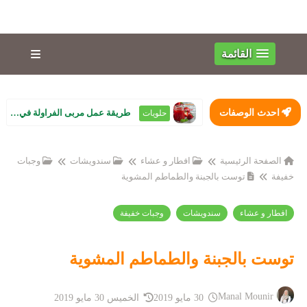
القائمة
احدث الوصفات
طريقة عمل مربى الفراولة في البيت زي الجاهزة بالظبط.. لون أحمر وقوام تقيل ...
حلويات
الصفحة الرئيسية
افطار و عشاء
سندويشات
وجبات
خفيفة
توست بالجبنة والطماطم المشوية
افطار و عشاء
سندويشات
وجبات خفيفة
توست بالجبنة والطماطم المشوية
Manal Mounir
30 مايو 2019
الخميس 30 مايو 2019