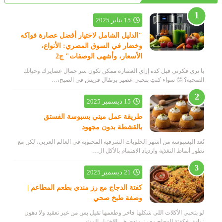
15 يناير 2025
"الدليل الشامل لاختيار أفضل عصارة فواكه
وخضار في السوق المصري: الأنواع،
الأسعار، وأشهى الوصفات" ج2
يا ترى فكرتي قبل كده إزاي العصارة ممكن تكون سر جمال عصايرك وحياتك
الصحية؟ 🤔 سواء كنتِ بتحبي عصير برتقال فريش في الصبح،…
15 ديسمبر 2025
طريقة عمل ميني بسبوسة الفستق
بالقشطة بدون مجهود
تُعد البسبوسة من أشهر الحلويات الشرقية المحبوبة في العالم العربي، لكن مع
تطور أنماط التغذية وازدياد الاهتمام بالأكل ال…
21 ديسمبر 2025
كفتة الدجاج مع رز مندي بطعم المطاعم |
وصفة طبخ صحي
لو بتحبي الأكلات اللي شكلها فاخر وطعمها تقيل بس من غير تعقيد ولا دهون
زيادة، فكفتة الدجاج مع رز مندي هي الاختيار المث…