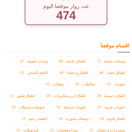
عدد زوار موقعنا اليوم
474
اقسام موقعنا
وصفات صحية
75
اطباق جانبية
49
وجبات خفيفة
47
اطباق خضار
46
افطار و عشاء
40
الطبخ الصحي
35
حلويات
33
سلاطات
33
مقبلات
32
اطباق رئيسية
28
اطباق ارز و مكرونات
26
اطباق طيور
21
حلويات غربية
21
حلويات شرقية
19
صوصات وتتبيلات
19
اطباق لحوم
18
وصفات شوربة
16
انظمة رجيم
15
مشروبات و عصائر
15
بيتزا ومعجنات
13
فيديوهات
11