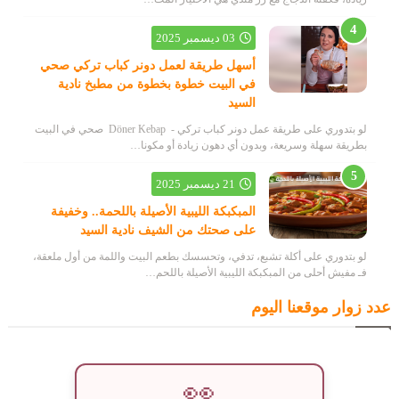
03 ديسمبر 2025
أسهل طريقة لعمل دونر كباب تركي صحي
في البيت خطوة بخطوة من مطبخ نادية
السيد
لو بتدوري على طريقة عمل دونر كباب تركي - Döner Kebap صحي في البيت
بطريقة سهلة وسريعة، وبدون أي دهون زيادة أو مكونا…
21 ديسمبر 2025
المبكبكة الليبية الأصيلة باللحمة.. وخفيفة
على صحتك من الشيف نادية السيد
لو بتدوري على أكلة تشبع، تدفي، وتحسسك بطعم البيت واللمة من أول ملعقة،
فـ مفيش أحلى من المبكبكة الليبية الأصيلة باللحم…
عدد زوار موقعنا اليوم
👀