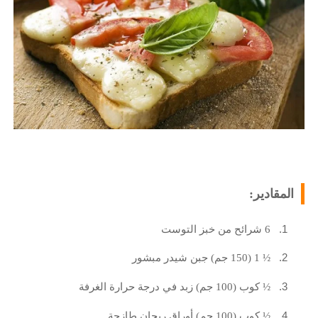
المقادير:
1.
6 شرائح من خبز التوست
2.
½ 1 (150 جم) جبن شيدر مبشور
3.
½ كوب (100 جم) زبد في درجة حرارة الغرفة
4.
½ كوب (100 جم) أوراق ريحان طازجة