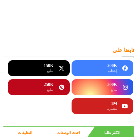
تابعنا علي
150K
200K
إعجاب
متابع
250K
300K
متابع
متابع
1M
مشترك
الاكثر طلبا
احدث الوصفات
التعليقات