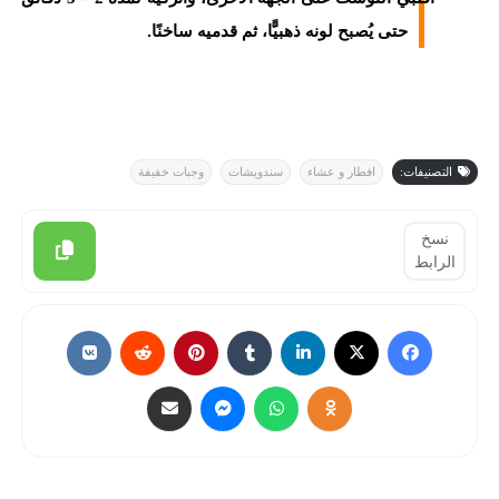
.
حتى يُصبح لونه ذهبيًّا، ثم قدميه ساخنًا
التصنيفات:
افطار و عشاء
سندويشات
وجبات خفيفة
نسخ
الرابط