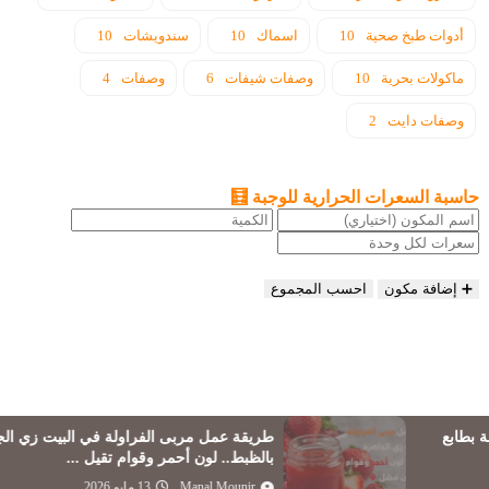
أدوات طبخ صحية
10
اسماك
10
سندويشات
10
ماكولات بحرية
10
وصفات شيفات
6
وصفات
4
وصفات دايت
2
حاسبة السعرات الحرارية للوجبة 🧮
➕ إضافة مكون
احسب المجموع
طريقة عمل مربى الفراولة في البيت زي الجاهزة
بالظبط.. لون أحمر وقوام تقيل ...
Manal Mounir
13 مايو 2026