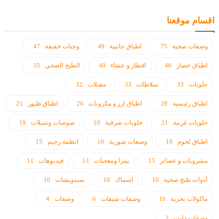
اقسام موقعنا
وصفات صحية
75
اطباق جانبية
49
وجبات خفيفة
47
اطباق خضار
46
افطار و عشاء
40
الطبخ الصحي
35
حلويات
33
سلاطات
33
مقبلات
32
اطباق رئيسية
28
اطباق ارز و مكرونات
26
اطباق طيور
21
حلويات غربية
21
حلويات شرقية
19
صوصات وتتبيلات
19
اطباق لحوم
18
وصفات شوربة
16
انظمة رجيم
15
مشروبات و عصائر
15
بيتزا ومعجنات
13
فيديوهات
11
أدوات طبخ صحية
10
اسماك
10
سندويشات
10
ماكولات بحرية
10
وصفات شيفات
6
وصفات
4
وصفات دايت
2