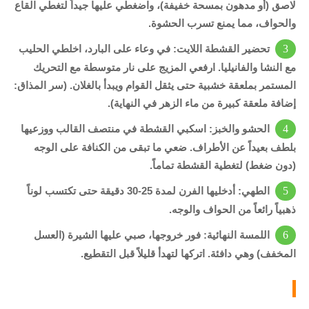
لاصق (أو مدهون بمسحة خفيفة)، واضغطي عليها جيداً لتغطي القاع
والحواف، مما يمنع تسرب الحشوة.
تحضير القشطة اللايت:
في وعاء على البارد، اخلطي الحليب
مع النشا والفانيليا. ارفعي المزيج على نار متوسطة مع التحريك
المستمر بملعقة خشبية حتى يثقل القوام ويبدأ بالغلان. (سر المذاق:
إضافة ملعقة كبيرة من ماء الزهر في النهاية).
الحشو والخبز:
اسكبي القشطة في منتصف القالب ووزعيها
بلطف بعيداً عن الأطراف. ضعي ما تبقى من الكنافة على الوجه
(دون ضغط) لتغطية القشطة تماماً.
الطهي:
أدخليها الفرن لمدة 25-30 دقيقة حتى تكتسب لوناً
ذهبياً رائعاً من الحواف والوجه.
اللمسة النهائية:
فور خروجها، صبي عليها الشيرة (العسل
المخفف) وهي دافئة. اتركها لتهدأ قليلاً قبل التقطيع.