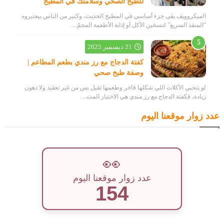
للطبخ الصحي وسلامتك في المطبخ
الميكروويف بقى جزء أساسي في المطبخ الحديث، وكتير من الناس بيعتبروه
“المنقذ السريع” لتسخين الأكل أو إذابة الأطعمة المجمّ…
21 ديسمبر 2025
كفتة الدجاج مع رز مندي بطعم المطاعم |
وصفة طبخ صحي
لو بتحبي الأكلات اللي شكلها فاخر وطعمها تقيل بس من غير تعقيد ولا دهون
زيادة، فكفتة الدجاج مع رز مندي هي الاختيار المث…
عدد زوار موقعنا اليوم
👀
عدد زوار موقعنا اليوم
154