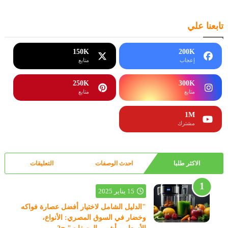
تابعنا علي
150K
200K
إعجاب
متابع
250K
300K
متابع
متابع
1M
مشترك
الاكثر طلبا
احدث الوصفات
التعليقات
15 يناير 2025
"الدليل الشامل لاختيار أفضل عصارة فواكه
وخضار في السوق المصري: الأنواع،