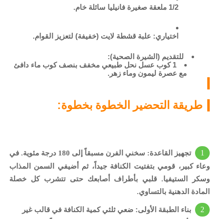
1/2 ملعقة صغيرة فانيليا سائلة خام.
اختياري: علبة قشطة لايت (خفيفة) لتعزيز القوام.
للتقديم (الشيرة الصحية):
1 كوب عسل نحل طبيعي مخفف بنصف كوب ماء دافئ
مع عصرة ليمون وماء زهر.
طريقة التحضير الخطوة بخطوة:
تجهيز القاعدة:
سخني الفرن مسبقاً إلى 180 درجة مئوية. في
وعاء كبير، قومي بتفتيت الكنافة جيداً، ثم أضيفي السمن المذاب
وسكر الستيفيا. قلبي بأطراف أصابعك حتى تتشرب كل خصلة
المادة الدهنية بالتساوي.
بناء الطبقة الأولى:
ضعي ثلثي كمية الكنافة في قالب غير