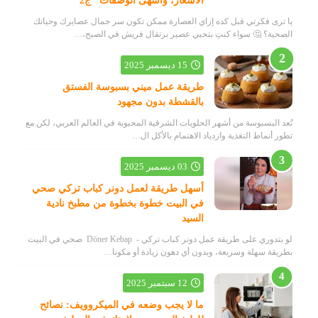
الأسعار، وأشهى الوصفات" ج2
يا ترى فكرتي قبل كده إزاي العصارة ممكن تكون سر جمال عصايرك وحياتك
الصحية؟ 🤔 سواء كنتِ بتحبي عصير برتقال فريش في الصبح،…
15 ديسمبر 2025
طريقة عمل ميني بسبوسة الفستق
بالقشطة بدون مجهود
تُعد البسبوسة من أشهر الحلويات الشرقية المحبوبة في العالم العربي، لكن مع
تطور أنماط التغذية وازدياد الاهتمام بالأكل ال…
03 ديسمبر 2025
أسهل طريقة لعمل دونر كباب تركي صحي
في البيت خطوة بخطوة من مطبخ نادية
السيد
لو بتدوري على طريقة عمل دونر كباب تركي - Döner Kebap صحي في البيت
بطريقة سهلة وسريعة، وبدون أي دهون زيادة أو مكونا…
12 سبتمبر 2025
ما لا يجب وضعه في الميكروويف: نصائح