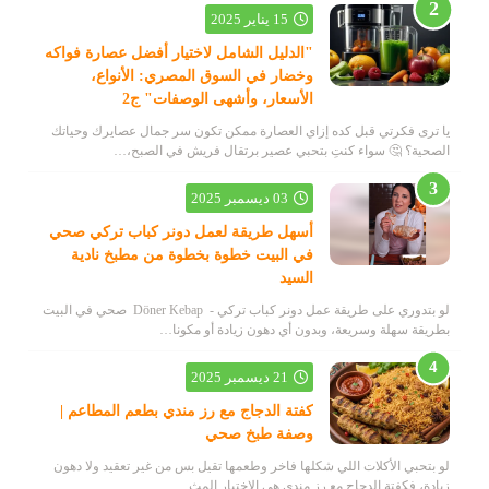
15 يناير 2025
"الدليل الشامل لاختيار أفضل عصارة فواكه
وخضار في السوق المصري: الأنواع،
الأسعار، وأشهى الوصفات" ج2
يا ترى فكرتي قبل كده إزاي العصارة ممكن تكون سر جمال عصايرك وحياتك
الصحية؟ 🤔 سواء كنتِ بتحبي عصير برتقال فريش في الصبح،…
03 ديسمبر 2025
أسهل طريقة لعمل دونر كباب تركي صحي
في البيت خطوة بخطوة من مطبخ نادية
السيد
لو بتدوري على طريقة عمل دونر كباب تركي - Döner Kebap صحي في البيت
بطريقة سهلة وسريعة، وبدون أي دهون زيادة أو مكونا…
21 ديسمبر 2025
كفتة الدجاج مع رز مندي بطعم المطاعم |
وصفة طبخ صحي
لو بتحبي الأكلات اللي شكلها فاخر وطعمها تقيل بس من غير تعقيد ولا دهون
زيادة، فكفتة الدجاج مع رز مندي هي الاختيار المث…