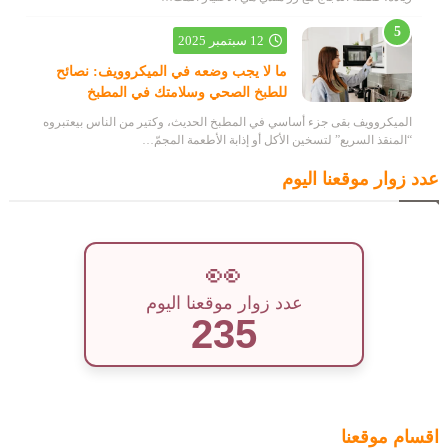
12 سبتمبر 2025
ما لا يجب وضعه في الميكروويف: نصائح
للطبخ الصحي وسلامتك في المطبخ
الميكروويف بقى جزء أساسي في المطبخ الحديث، وكتير من الناس بيعتبروه
“المنقذ السريع” لتسخين الأكل أو إذابة الأطعمة المجمّ…
عدد زوار موقعنا اليوم
👀
عدد زوار موقعنا اليوم
235
اقسام موقعنا