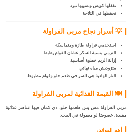
نقفلها كويس ونسيبها تبرد
نحفظها في التلاجة
💡 أسرار نجاح مربى الفراولة
استخدمي فراولة طازة ومتماسكة
التزمي بنسبة السكر عشان القوام يظبط
إزالة الريم خطوة أساسية
متزوديش مياه نهائي
النار الهادية هي السر في طعم حلو وقوام مظبوط
🍽️ القيمة الغذائية لمربى الفراولة
مربى الفراولة مش بس طعمها حلو، دي كمان فيها عناصر غذائية
مفيدة، خصوصًا لو معمولة في البيت:
أهم الفوائد: