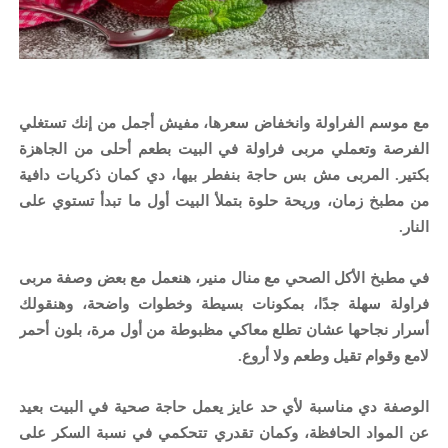
مع موسم الفراولة وانخفاض سعرها، مفيش أجمل من إنك تستغلي
الفرصة وتعملي مربى فراولة في البيت بطعم أحلى من الجاهزة
بكتير. المربى مش بس حاجة بنفطر بيها، دي كمان ذكريات دافية
من مطبخ زمان، وريحة حلوة بتملأ البيت أول ما تبدأ تستوي على
النار.
في مطبخ الأكل الصحي مع منال منير، هنعمل مع بعض وصفة مربى
فراولة سهلة جدًا، بمكونات بسيطة وخطوات واضحة، وهنقولك
أسرار نجاحها عشان تطلع معاكي مظبوطة من أول مرة، بلون أحمر
لامع وقوام تقيل وطعم ولا أروع.
الوصفة دي مناسبة لأي حد عايز يعمل حاجة صحية في البيت بعيد
عن المواد الحافظة، وكمان تقدري تتحكمي في نسبة السكر على