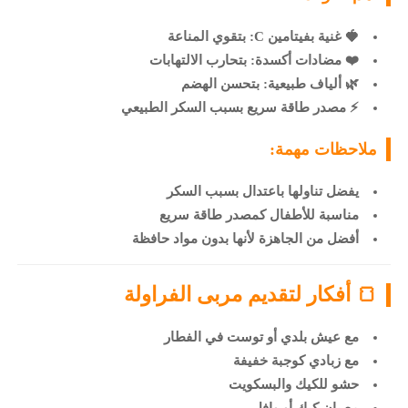
🍓 غنية بفيتامين C: بتقوي المناعة
❤️ مضادات أكسدة: بتحارب الالتهابات
🌿 ألياف طبيعية: بتحسن الهضم
⚡ مصدر طاقة سريع بسبب السكر الطبيعي
ملاحظات مهمة:
يفضل تناولها باعتدال بسبب السكر
مناسبة للأطفال كمصدر طاقة سريع
أفضل من الجاهزة لأنها بدون مواد حافظة
🍞 أفكار لتقديم مربى الفراولة
مع عيش بلدي أو توست في الفطار
مع زبادي كوجبة خفيفة
حشو للكيك والبسكويت
مع بان كيك أو وافل