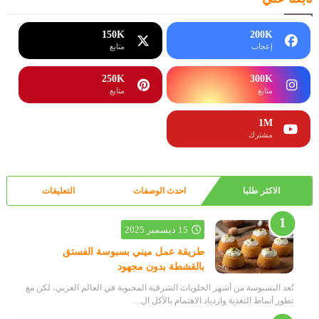
150K
200K
إعجاب
متابع
250K
300K
متابع
متابع
1M
مشترك
الاكثر طلبا
احدث الوصفات
التعليقات
15 ديسمبر 2025
طريقة عمل ميني بسبوسة الفستق
بالقشطة بدون مجهود
تُعد البسبوسة من أشهر الحلويات الشرقية المحبوبة في العالم العربي، لكن مع
تطور أنماط التغذية وازدياد الاهتمام بالأكل ال…