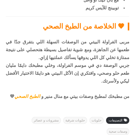
توبينج للآيس كريم
🧡 الخلاصة من الطبخ الصحي
مربى الفراولة البيتي من الوصفات السهلة اللي بتفرق جدًا في
طعمها عن الجاهزة، ومع شوية تفاصيل بسيطة هتحصلي على نتيجة
ممتازة تخلي كل اللي يدوقها يسألك عملتيها إزاي.
جربي الوصفة دي في موسم الفراولة، وخلي مطبخك دايمًا مليان
طعم حلو وصحي، وافتكري إن الأكل البيتي هو دايمًا الاختيار الأفضل
ليكي ولأسرتك.
من مطبخك لمطبخ وصفات بيتي مع منال منير و
الطبخ الصحي
💛
التصنيفات:
حلويات
حلويات شرقية
مشروبات و عصائر
وصفات صحية