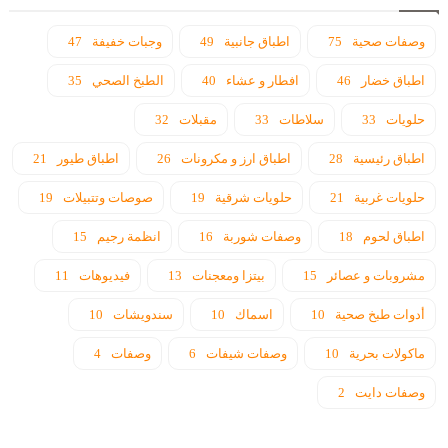
وصفات صحية
75
اطباق جانبية
49
وجبات خفيفة
47
اطباق خضار
46
افطار و عشاء
40
الطبخ الصحي
35
حلويات
33
سلاطات
33
مقبلات
32
اطباق رئيسية
28
اطباق ارز و مكرونات
26
اطباق طيور
21
حلويات غربية
21
حلويات شرقية
19
صوصات وتتبيلات
19
اطباق لحوم
18
وصفات شوربة
16
انظمة رجيم
15
مشروبات و عصائر
15
بيتزا ومعجنات
13
فيديوهات
11
أدوات طبخ صحية
10
اسماك
10
سندويشات
10
ماكولات بحرية
10
وصفات شيفات
6
وصفات
4
وصفات دايت
2